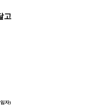
 달고
임자)