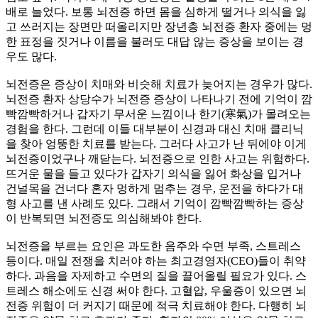
배로 늘었다. 보통 뇌전증 하면 몸을 심하게 떨거나 의식을 잃
고 쓰러지는 장면만 떠올리지만 장년층 뇌전증 환자 중에는 멍
한 표정을 짓거나 이름을 불러도 대답 않는 증상을 보이는 경
우도 많다.
뇌전증은 증상이 치매와 비슷해 치료가 늦어지는 경우가 많다.
뇌전증 환자 상당수가 뇌전증 증상이 나타나기 전에 기억이 깜
빡깜빡하거나 갑자기 무서운 느낌이나 한기(寒氣)가 몰려오는
경험을 한다. 그런데 이들 대부분이 신경과 대신 치매 클리닉
을 찾아 엉뚱한 치료를 받는다. 그러다 사고가 난 뒤에야 이게
뇌전증이었구나 깨닫는다. 뇌전증으로 인한 사고는 위험하다.
뜨거운 물을 들고 있다가 갑자기 의식을 잃어 화상을 입거나
건널목을 건너다 혼자 멍하게 멈추는 경우, 운전을 하다가 대
형 사고를 낸 사례도 있다. 그래서 기억이 깜빡깜빡하는 증상
이 반복되면 뇌전증도 의심해봐야 한다.
뇌전증을 부르는 요인은 과도한 음주와 수면 부족, 스트레스
등이다. 매일 전쟁을 치러야 하는 최고경영자(CEO)들이 취약
하다. 과음을 자제하고 수면의 질을 끌어올릴 필요가 있다. 스
트레스 해소에도 신경 써야 한다. 고혈압, 우울증이 있으면 뇌
전증 위험이 더 커지기 때문에 적극 치료해야 한다. 다행히 뇌