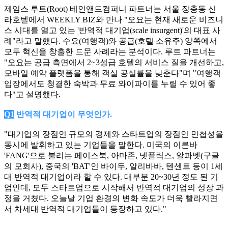
제임스 루트(Root) 베인앤드컴퍼니 파트너는 서울 장충동 신
라호텔에서 WEEKLY BIZ와 만나 "오요는 현재 새로운 비즈니
스 시대를 열고 있는 '반역적 대기업(scale insurgent)'의 대표 사
례"라고 말했다. 수요(여행객)와 공급(호텔 소유주) 양쪽에서
모두 혁신을 창출한 드문 사례라는 분석이다. 루트 파트너는
"오요는 공급 측면에서 2~3성급 호텔의 서비스 질을 개선하고,
모바일 예약 플랫폼을 통해 객실 공실률을 낮춘다"며 "여행객
입장에서도 청결한 숙박과 무료 와이파이를 누릴 수 있어 좋
다"고 설명했다.
Q1
반역적 대기업이 무엇인가.
"대기업의 장점인 규모의 경제와 스타트업의 장점인 민첩성을
동시에 발휘하고 있는 기업들을 말한다. 미국의 이른바
'FANG'으로 불리는 페이스북, 아마존, 넷플릭스, 알파벳(구글
의 모회사), 중국의 'BAT'인 바이두, 알리바바, 텐센트 등이 1세
대 반역적 대기업이라 할 수 있다. 대부분 20~30년 정도 된 기
업인데, 모두 스타트업으로 시작해서 반역적 대기업의 성장 과
정을 거쳤다. 오늘날 기업 환경의 변화 속도가 더욱 빨라지면
서 차세대 반역적 대기업들이 등장하고 있다."