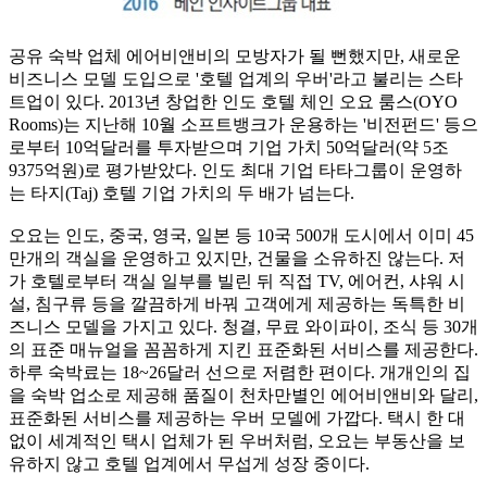
공유 숙박 업체 에어비앤비의 모방자가 될 뻔했지만, 새로운
비즈니스 모델 도입으로 '호텔 업계의 우버'라고 불리는 스타
트업이 있다. 2013년 창업한 인도 호텔 체인 오요 룸스(OYO
Rooms)는 지난해 10월 소프트뱅크가 운용하는 '비전펀드' 등으
로부터 10억달러를 투자받으며 기업 가치 50억달러(약 5조
9375억원)로 평가받았다. 인도 최대 기업 타타그룹이 운영하
는 타지(Taj) 호텔 기업 가치의 두 배가 넘는다.
오요는 인도, 중국, 영국, 일본 등 10국 500개 도시에서 이미 45
만개의 객실을 운영하고 있지만, 건물을 소유하진 않는다. 저
가 호텔로부터 객실 일부를 빌린 뒤 직접 TV, 에어컨, 샤워 시
설, 침구류 등을 깔끔하게 바꿔 고객에게 제공하는 독특한 비
즈니스 모델을 가지고 있다. 청결, 무료 와이파이, 조식 등 30개
의 표준 매뉴얼을 꼼꼼하게 지킨 표준화된 서비스를 제공한다.
하루 숙박료는 18~26달러 선으로 저렴한 편이다. 개개인의 집
을 숙박 업소로 제공해 품질이 천차만별인 에어비앤비와 달리,
표준화된 서비스를 제공하는 우버 모델에 가깝다. 택시 한 대
없이 세계적인 택시 업체가 된 우버처럼, 오요는 부동산을 보
유하지 않고 호텔 업계에서 무섭게 성장 중이다.