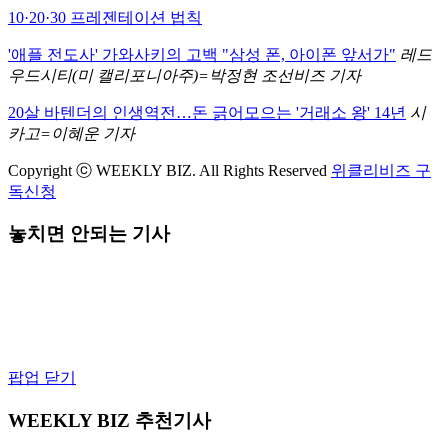
10·20·30 프레젠테이션 법칙
'애플 전도사' 가와사키의 고백 "삼성 폰, 아이폰 앞서가"
레드
우드시티(미 캘리포니아주)=박정현 조선비즈 기자
20살 바텐더의 인생역전…돈 긁어모으는 '거래소 왕' 14년
시
카고=이혜운 기자
Copyright ⓒ WEEKLY BIZ. All Rights Reserved
위클리비즈 구
독신청
놓치면 안되는 기사
팝업 닫기
WEEKLY BIZ 추천기사