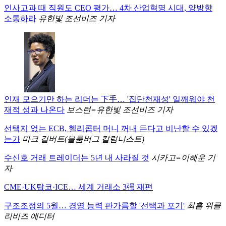
인사고과 때 직원도 CEO 평가… 4차 산업혁명 시대, 양방향
소통하라
유한빛 조선비즈 기자
인재 모으기만 하는 리더는 下手… '집단천재성' 일깨워야 천
재적 성과 나온다
보스턴=유한빛 조선비즈 기자
선택지 없는 ECB, 헬리콥터 머니 꺼내 든다고 비난할 수 있겠
는가
마크 길버트(블룸버그 칼럼니스트)
수신호 거래 트레이더는 5년 내 사라질 것
시카고=이혜운 기
자
CME·UK탑코·ICE… 세계 거래소 3强 재편
구조조정의 5월… 경영 능력 판가름할 '선택과 포기'
최흡 위클
리비즈 에디터